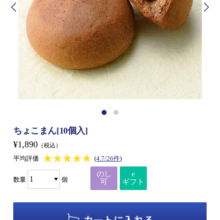
ちょこまん[10個入]
¥1,890
（税込）
★★★★★
★★★★★
平均評価
(
4.7/26件
)
のし
e
数量
個
可
ギフト