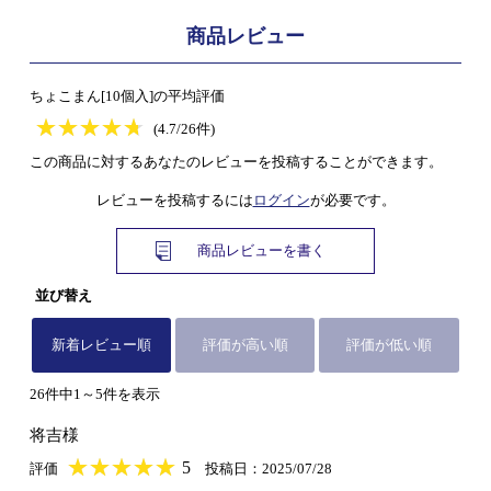
商品レビュー
ちょこまん[10個入]の平均評価
★
★★★★★
★
★
★
★
(4.7/26件)
この商品に対するあなたのレビューを投稿することができます。
レビューを投稿するには
ログイン
が必要です。
商品レビューを書く
並び替え
新着レビュー順
評価が高い順
評価が低い順
26件中1～5件を表示
将吉様
★
★★★★★
★
★
★
★
5
評価
投稿日：2025/07/28