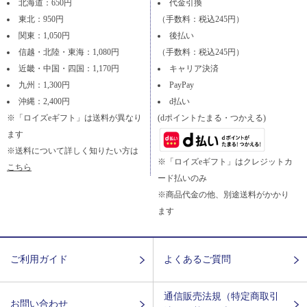
北海道：650円
代金引換
東北：950円
（手数料：税込245円）
関東：1,050円
後払い
信越・北陸・東海：1,080円
（手数料：税込245円）
近畿・中国・四国：1,170円
キャリア決済
九州：1,300円
PayPay
沖縄：2,400円
d払い
※「ロイズeギフト」は送料が異なり
(dポイントたまる・つかえる)
ます
※送料について詳しく知りたい方は
※「ロイズeギフト」はクレジットカ
こちら
ード払いのみ
※商品代金の他、別途送料がかかり
ます
ご利用ガイド
よくあるご質問
通信販売法規（特定商取引
お問い合わせ