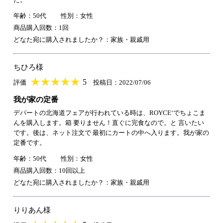
年齢：50代
性別：女性
商品購入回数：1回
どなた宛に購入されましたか？：家族・親戚用
ちひろ様
★
★★★★★
★
★
★
★
5
評価
投稿日：2022/07/06
我が家の定番
デパートの北海道フェアが行われている時は、ROYCE‘でちょこま
んを購入します。箱 要りません！直ぐに完食なので。と 言いたい
です。後は、ネット注文で 最初にカートの中へ入ります。我が家の
定番です。
年齢：50代
性別：女性
商品購入回数：10回以上
どなた宛に購入されましたか？：家族・親戚用
りりあん様