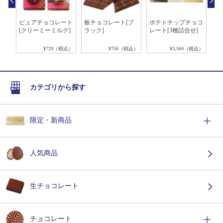
チョ
ピュアチョコレート
板チョコレート[ブ
ポテトチップチョコ
抹
[クリーミーミルク]
ラック]
レート[3種詰合せ]
ト[
税込）
¥729（税込）
¥756（税込）
¥3,564（税込）
カテゴリから探す
限定・新商品
人気商品
生チョコレート
チョコレート