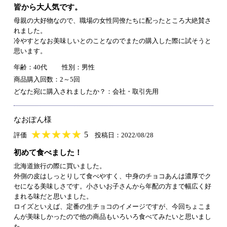
皆から大人気です。
母親の大好物なので、職場の女性同僚たちに配ったところ大絶賛さ
れました。
冷やすとなお美味しいとのことなのでまたの購入した際に試そうと
思います。
年齢：40代
性別：男性
商品購入回数：2～5回
どなた宛に購入されましたか？：会社・取引先用
なおぽん様
★
★★★★★
★
★
★
★
5
評価
投稿日：2022/08/28
初めて食べました！
北海道旅行の際に買いました。
外側の皮はしっとりして食べやすく、中身のチョコあんは濃厚でク
セになる美味しさです。小さいお子さんから年配の方まで幅広く好
まれる味だと思いました。
ロイズといえば、定番の生チョコのイメージですが、今回ちょこま
んが美味しかったので他の商品もいろいろ食べてみたいと思いまし
た。