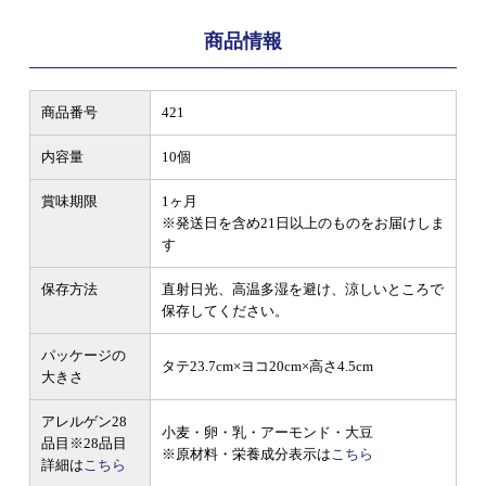
商品情報
商品番号
421
内容量
10個
賞味期限
1ヶ月
※発送日を含め21日以上のものをお届けしま
す
保存方法
直射日光、高温多湿を避け、涼しいところで
保存してください。
パッケージの
タテ23.7cm×ヨコ20cm×高さ4.5cm
大きさ
アレルゲン28
小麦・卵・乳・アーモンド・大豆
品目
※28品目
※原材料・栄養成分表示は
こちら
詳細は
こちら