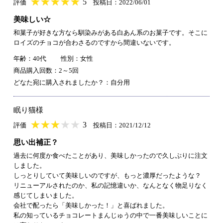
★
★★★★★
★
★
★
★
5
評価
投稿日：2022/06/01
美味しい☆
和菓子が好きな方なら馴染みがある白あん系のお菓子です。そこに
ロイズのチョコが合わさるのですから間違いないです。
年齢：40代
性別：女性
商品購入回数：2～5回
どなた宛に購入されましたか？：自分用
眠り猫様
★
★★★★★
★
★
★
★
3
評価
投稿日：2021/12/12
思い出補正？
過去に何度か食べたことがあり、美味しかったので久しぶりに注文
しました。
しっとりしていて美味しいのですが、もっと濃厚だったような？
リニューアルされたのか、私の記憶違いか、なんとなく物足りなく
感じてしまいました。
会社で配ったら「美味しかった！」と喜ばれました。
私の知っているチョコレートまんじゅうの中で一番美味しいことに