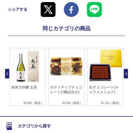
シェアする
同じカテゴリの商品
チ
純米大吟醸 太美
ポテトチップチョコ
生チョコレート[キ
ア
レ]
レート[3種詰合せ]
ャラメルミルク]
[
税込）
¥3,960（税込）
¥3,564（税込）
¥1,215（税込）
カテゴリから探す