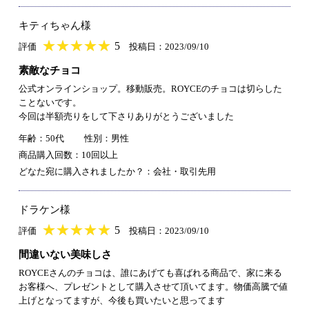
キティちゃん様
★
★★★★★
★
★
★
★
5
評価
投稿日：2023/09/10
素敵なチョコ
公式オンラインショップ。移動販売。ROYCEのチョコは切らした
ことないです。
今回は半額売りをして下さりありがとうございました
年齢：50代
性別：男性
商品購入回数：10回以上
どなた宛に購入されましたか？：会社・取引先用
ドラケン様
★
★★★★★
★
★
★
★
5
評価
投稿日：2023/09/10
間違いない美味しさ
ROYCEさんのチョコは、誰にあげても喜ばれる商品で、家に来る
お客様へ、プレゼントとして購入させて頂いてます。物価高騰で値
上げとなってますが、今後も買いたいと思ってます