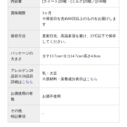
内容量
[スイート]20枚・[ミルク]20枚／計40枚
賞味期限
3ヶ月
※発送日を含め60日以上のものをお届けしま
す
保存方法
直射日光、高温多湿を避け、25℃以下で保存
してください。
パッケージの
タテ13.7cm×ヨコ14.7cm×高さ4.8cm
大きさ
アレルゲン28
乳・大豆
品目
※28品目
※原材料・栄養成分表示は
こちら
詳細は
こちら
お酒使用の有
お酒不使用
無
その他
-
特記事項