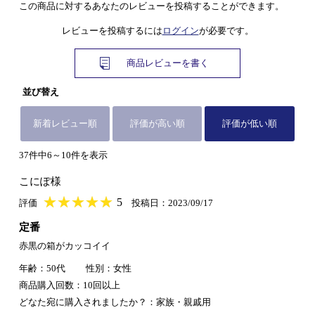
この商品に対するあなたのレビューを投稿することができます。
レビューを投稿するには
ログイン
が必要です。
商品レビューを書く
並び替え
新着レビュー順
評価が高い順
評価が低い順
37件中6～10件を表示
こにぽ様
★
★★★★★
★
★
★
★
5
評価
投稿日：2023/09/17
定番
赤黒の箱がカッコイイ
年齢：50代
性別：女性
商品購入回数：10回以上
どなた宛に購入されましたか？：家族・親戚用