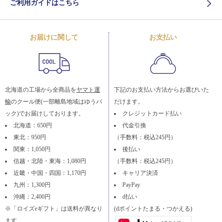
ご利用ガイドはこちら
お届けに関して
お支払い
北海道の工場から全商品を
ヤマト運
下記のお支払い方法からお選びいた
輸
のクール便(一部離島地域はゆうパ
だけます。
ック)でお届けしております。
クレジットカード払い
北海道：650円
代金引換
東北：950円
（手数料：税込245円）
関東：1,050円
後払い
信越・北陸・東海：1,080円
（手数料：税込245円）
近畿・中国・四国：1,170円
キャリア決済
九州：1,300円
PayPay
沖縄：2,400円
d払い
※「ロイズeギフト」は送料が異なり
(dポイントたまる・つかえる)
ます