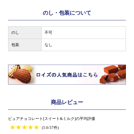
のし・包装について
のし
不可
包装
なし
商品レビュー
ピュアチョコレート[スイート&ミルク]の平均評価
★
★★★★★
★
★
★
★
(5.0/37件)