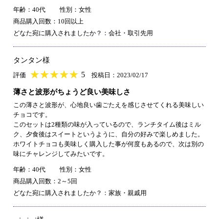
年齢：40代
性別：女性
商品購入回数：10回以上
どなた宛に購入されましたか？：会社・取引先用
タンタン様
★
★★★★★
★
★
★
★
5
評価
投稿日：2023/02/17
薄さと波形がちょうど良い美味しさ
この薄さと波形が、心地良い歯ごたえを感じさせてくれる美味しい
チョコです。
このセットは2種類の味が入っているので、ランチタイム後はミル
ク、夕食後はスイートというように、自分の好みで楽しめました。
ホワイトチョコも美味しく購入した事が何度もあるので、次は別の
味にチャレンジしてみたいです。
年齢：40代
性別：女性
商品購入回数：2～5回
どなた宛に購入されましたか？：家族・親戚用