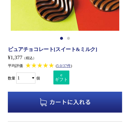
ピュアチョコレート[スイート&ミルク]
¥1,377
（税込）
★★★★★
★★★★★
平均評価
(
5.0/37件
)
e
数量
個
ギフト