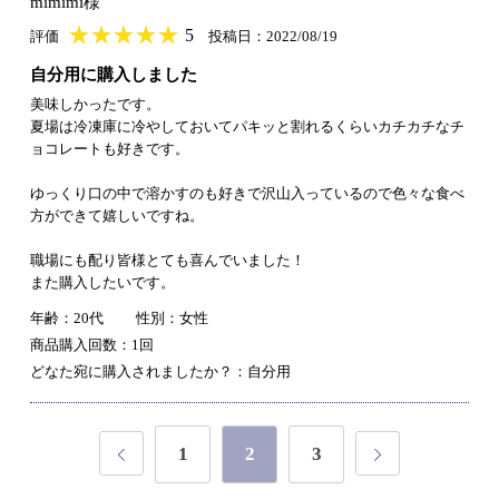
mimimi様
★
★★★★★
★
★
★
★
5
評価
投稿日：2022/08/19
自分用に購入しました
美味しかったです。
夏場は冷凍庫に冷やしておいてパキッと割れるくらいカチカチなチ
ョコレートも好きです。
ゆっくり口の中で溶かすのも好きで沢山入っているので色々な食べ
方ができて嬉しいですね。
職場にも配り皆様とても喜んでいました！
また購入したいです。
年齢：20代
性別：女性
商品購入回数：1回
どなた宛に購入されましたか？：自分用
1
2
3