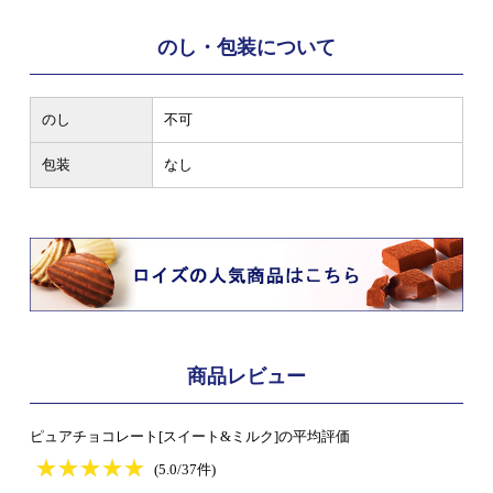
のし・包装について
のし
不可
包装
なし
商品レビュー
ピュアチョコレート[スイート&ミルク]の平均評価
★
★★★★★
★
★
★
★
(5.0/37件)