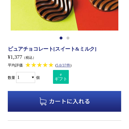
ピュアチョコレート[スイート&ミルク]
¥1,377
（税込）
★★★★★
★★★★★
平均評価
(
5.0/37件
)
e
数量
個
ギフト