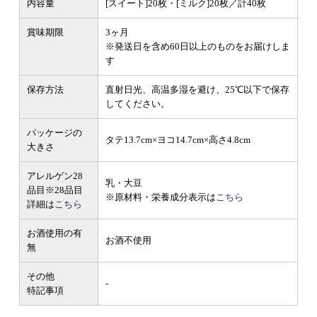
内容量
[スイート]20枚・[ミルク]20枚／計40枚
賞味期限
3ヶ月
※発送日を含め60日以上のものをお届けしま
す
保存方法
直射日光、高温多湿を避け、25℃以下で保存
してください。
パッケージの
タテ13.7cm×ヨコ14.7cm×高さ4.8cm
大きさ
アレルゲン28
乳・大豆
品目
※28品目
※原材料・栄養成分表示は
こちら
詳細は
こちら
お酒使用の有
お酒不使用
無
その他
-
特記事項