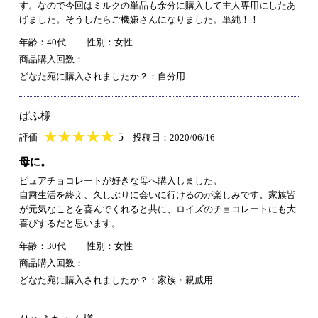
す。なので今回はミルクの単品も余分に購入して主人専用にしたあ
げました。そうしたらご機嫌さんになりました。単純！！
年齢：40代
性別：女性
商品購入回数：
どなた宛に購入されましたか？：自分用
ぱふ様
★
★★★★★
★
★
★
★
5
評価
投稿日：2020/06/16
母に。
ピュアチョコレートが好きな母へ購入しました。
自粛生活を終え、久しぶりに会いに行けるのが楽しみです。家族皆
が元気なことを喜んでくれると共に、ロイズのチョコレートにも大
喜びするだと思います。
年齢：30代
性別：女性
商品購入回数：
どなた宛に購入されましたか？：家族・親戚用