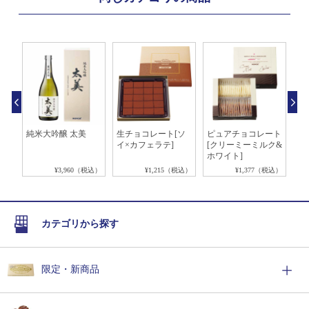
ョン
純米大吟醸 太美
生チョコレート[ソ
ピュアチョコレート
生
イ×カフェラテ]
[クリーミーミルク&
ー
ホワイト]
税込）
¥3,960（税込）
¥1,215（税込）
¥1,377（税込）
カテゴリから探す
限定・新商品