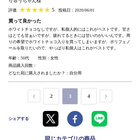
りゅうちゃん様
★
★★★★★
★
★
★
★
5
評価
投稿日：2020/06/01
買って良かった
ホワイトチョコなしですが、私個人的にはこれがベストです。甘さ
はとても甘ぁいですが、疲れてるときには甘いのがいいんです。周
りの希望でホワイトチョコ入りを買ってしまいますが、ポリフェノ
ールを取りたいので、やっぱり私個人はこれがベストです。
年齢：50代
性別：女性
商品購入回数：
どなた宛に購入されましたか？：自分用
2
3
4
シェアする
同じカテゴリの商品