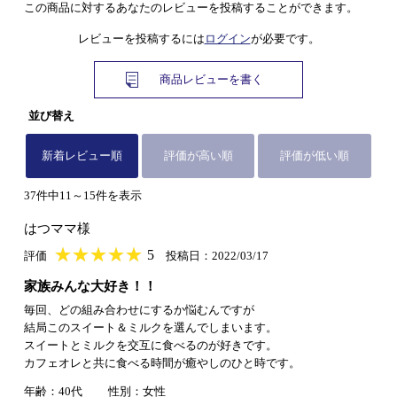
この商品に対するあなたのレビューを投稿することができます。
レビューを投稿するには
ログイン
が必要です。
商品レビューを書く
並び替え
新着レビュー順
評価が高い順
評価が低い順
37件中11～15件を表示
はつママ様
★
★★★★★
★
★
★
★
5
評価
投稿日：2022/03/17
家族みんな大好き！！
毎回、どの組み合わせにするか悩むんですが
結局このスイート＆ミルクを選んでしまいます。
スイートとミルクを交互に食べるのが好きです。
カフェオレと共に食べる時間が癒やしのひと時です。
年齢：40代
性別：女性