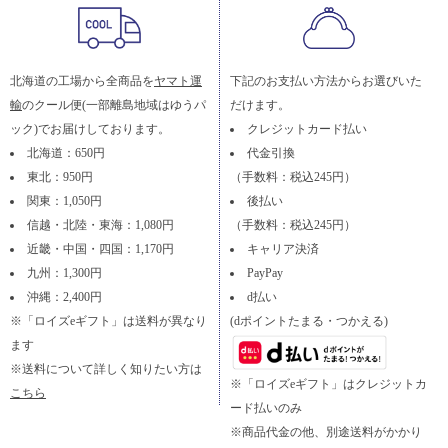
北海道の工場から全商品を
ヤマト運
下記のお支払い方法からお選びいた
輸
のクール便(一部離島地域はゆうパ
だけます。
ック)でお届けしております。
クレジットカード払い
北海道：650円
代金引換
東北：950円
（手数料：税込245円）
関東：1,050円
後払い
信越・北陸・東海：1,080円
（手数料：税込245円）
近畿・中国・四国：1,170円
キャリア決済
九州：1,300円
PayPay
沖縄：2,400円
d払い
※「ロイズeギフト」は送料が異なり
(dポイントたまる・つかえる)
ます
※送料について詳しく知りたい方は
※「ロイズeギフト」はクレジットカ
こちら
ード払いのみ
※商品代金の他、別途送料がかかり