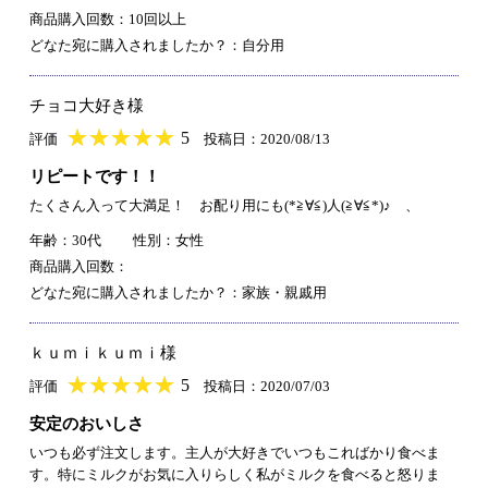
商品購入回数：10回以上
どなた宛に購入されましたか？：自分用
チョコ大好き様
★
★★★★★
★
★
★
★
5
評価
投稿日：2020/08/13
リピートです！！
たくさん入って大満足！ お配り用にも(*≧∀≦)人(≧∀≦*)♪ 、
年齢：30代
性別：女性
商品購入回数：
どなた宛に購入されましたか？：家族・親戚用
ｋｕｍｉｋｕｍｉ様
★
★★★★★
★
★
★
★
5
評価
投稿日：2020/07/03
安定のおいしさ
いつも必ず注文します。主人が大好きでいつもこればかり食べま
す。特にミルクがお気に入りらしく私がミルクを食べると怒りま