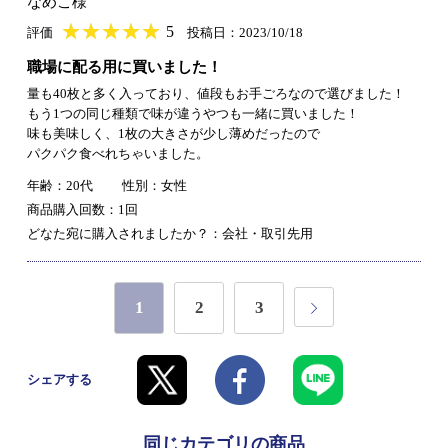
なめこ様
★
★★★★★
★
★
★
★
5
評価
投稿日：2023/10/18
職場に配る用に買いました！
量も40枚と多く入っており、値段もお手ごろなので選びました！
もう1つの同じ種類で味が違うやつも一緒に買いました！
味も美味しく、1枚の大きさが少し薄めだったので
パクパク食べれちゃいました。
年齢：20代
性別：女性
商品購入回数：1回
どなた宛に購入されましたか？：会社・取引先用
1
2
3
シェアする
同じカテゴリの商品