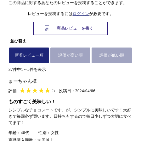
この商品に対するあなたのレビューを投稿することができます。
レビューを投稿するには
ログイン
が必要です。
商品レビューを書く
並び替え
新着レビュー順
評価が高い順
評価が低い順
37件中1～5件を表示
まーちゃん様
★
★★★★★
★
★
★
★
5
評価
投稿日：2024/04/06
ものすごく美味しい！
シンプルなチョコレートです。が、シンプルに美味しいです！大好
きで毎回必ず買います。日持ちもするので毎日少しずつ大切に食べ
てます！
年齢：40代
性別：女性
商品購入回数：10回以上