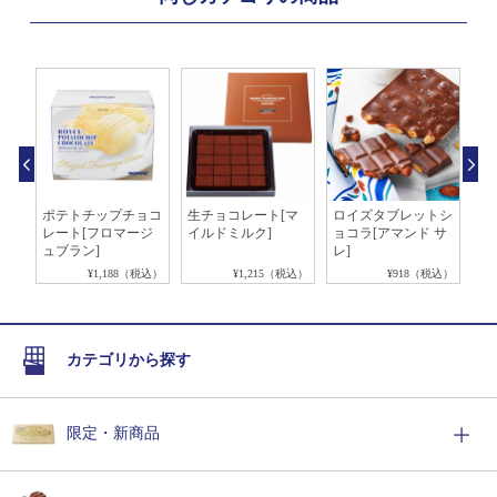
ソ
ポテトチップチョコ
生チョコレート[マ
ロイズタブレットシ
ピ
レート[フロマージ
イルドミルク]
ョコラ[アマンド サ
[
ュブラン]
レ]
ホ
税込）
¥1,188（税込）
¥1,215（税込）
¥918（税込）
カテゴリから探す
限定・新商品