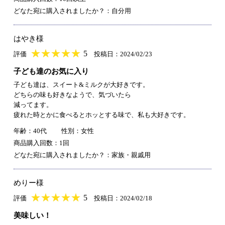
どなた宛に購入されましたか？：自分用
はやき様
★
★★★★★
★
★
★
★
5
評価
投稿日：2024/02/23
子ども達のお気に入り
子ども達は、スイート&ミルクが大好きです。
どちらの味も好きなようで、気づいたら
減ってます。
疲れた時とかに食べるとホッとする味で、私も大好きです。
年齢：40代
性別：女性
商品購入回数：1回
どなた宛に購入されましたか？：家族・親戚用
めりー様
★
★★★★★
★
★
★
★
5
評価
投稿日：2024/02/18
美味しい！