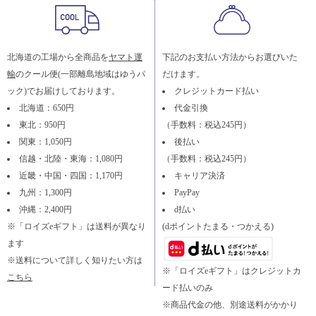
北海道の工場から全商品を
ヤマト運
下記のお支払い方法からお選びいた
輸
のクール便(一部離島地域はゆうパ
だけます。
ック)でお届けしております。
クレジットカード払い
北海道：650円
代金引換
東北：950円
（手数料：税込245円）
関東：1,050円
後払い
信越・北陸・東海：1,080円
（手数料：税込245円）
近畿・中国・四国：1,170円
キャリア決済
九州：1,300円
PayPay
沖縄：2,400円
d払い
※「ロイズeギフト」は送料が異なり
(dポイントたまる・つかえる)
ます
※送料について詳しく知りたい方は
※「ロイズeギフト」はクレジットカ
こちら
ード払いのみ
※商品代金の他、別途送料がかかり