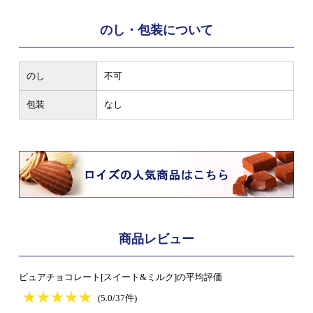
のし・包装について
のし
不可
包装
なし
商品レビュー
ピュアチョコレート[スイート&ミルク]の平均評価
★
★★★★★
★
★
★
★
(5.0/37件)