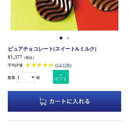
ピュアチョコレート[スイート&ミルク]
¥1,377
（税込）
★★★★★
★★★★★
平均評価
(
5.0/37件
)
e
数量
個
ギフト