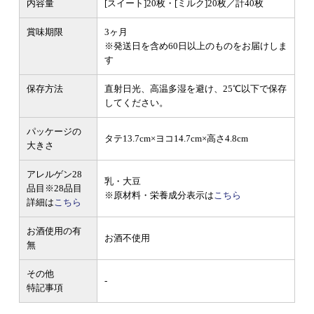
内容量
[スイート]20枚・[ミルク]20枚／計40枚
賞味期限
3ヶ月
※発送日を含め60日以上のものをお届けしま
す
保存方法
直射日光、高温多湿を避け、25℃以下で保存
してください。
パッケージの
タテ13.7cm×ヨコ14.7cm×高さ4.8cm
大きさ
アレルゲン28
乳・大豆
品目
※28品目
※原材料・栄養成分表示は
こちら
詳細は
こちら
お酒使用の有
お酒不使用
無
その他
-
特記事項