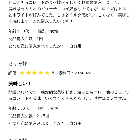
ピュアチョコレートの食べ比べがしたく数種類購入しました。
普段は高カカオのビターチョコが好きなのですが、ロイズはミルク
とホワイトが好みでした。甘さとミルク感がしつこくなく、美味し
く感じます。また購入したいです！
年齢：30代
性別：女性
商品購入回数：1回
どなた宛に購入されましたか？：自分用
ちゅみ様
★
★★★★★
★
★
★
★
5
評価
投稿日：2024/02/02
美味しい！
間違いないです。絶対的な美味しさ。迷ったらコレ。他のピュアチ
ョコレートも美味しいくてたくさんあるけど、基本はコレですね。
年齢：50代
性別：女性
商品購入回数：2～5回
どなた宛に購入されましたか？：自分用