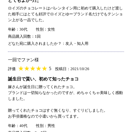
とてもよかった
ロイズのチョコレートはバレンタイン用に初めて購入したけど渡し
た相手にはとても好評でロイズとゆーブランド名だけでもテンショ
ン上がる一品でした。
年齢：30代
性別：女性
商品購入回数：1回
どなた宛に購入されましたか？：友人・知人用
一回でファン様
★
★★★★★
★
★
★
★
5
評価
投稿日：2021/10/26
誕生日で貰い、初めて知ったチョコ
嫁さんが誕生日に贈ってくれたチョコ。
ブランドは一切知らなかったのですが、めちゃくちゃ美味しく感動
しました。
贈ってくれたチョコはすぐ無くなり、すぐリピしました。
お手頃価格なので小遣いから買ってます。
年齢：40代
性別：男性