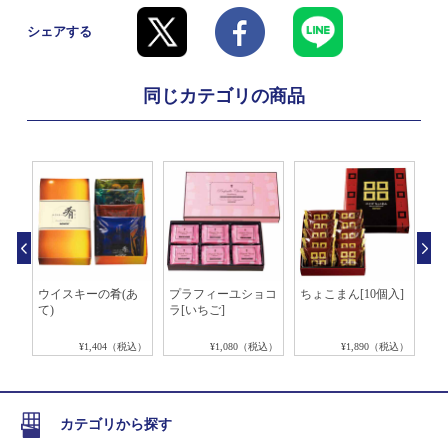
シェアする
同じカテゴリの商品
ョコ
ウイスキーの肴(あ
プラフィーユショコ
ちょこまん[10個入]
ポ
て)
ラ[いちご]
レ
タ
税込）
¥1,404（税込）
¥1,080（税込）
¥1,890（税込）
カテゴリから探す