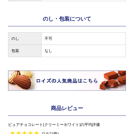
のし・包装について
のし
不可
包装
なし
商品レビュー
ピュアチョコレート[クリーミーホワイト]の平均評価
★
★★★★★
★
★
★
★
(5.0/22件)