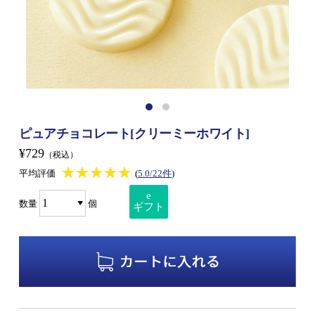
ピュアチョコレート[クリーミーホワイト]
¥729
（税込）
★★★★★
★★★★★
平均評価
(
5.0/22件
)
e
数量
個
ギフト