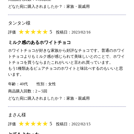
どなた宛に購入されましたか？：家族・親戚用
タンタン様
★
★★★★★
★
★
★
★
5
評価
投稿日：2023/02/16
ミルク感のあるホワイトチョコ
ホワイトチョコが好きな家族から好評なチョコです。普通のホワイ
トチョコよりもミルク感が感じられて美味しいとのことで、ホワイ
トチョコを買うならまたこれがいいと言われ買っています。
もう1種類あるピュアチョコのホワイトと味比べするのもいいと思
います。
年齢：40代
性別：女性
商品購入回数：2～5回
どなた宛に購入されましたか？：家族・親戚用
まさん様
★
★★★★★
★
★
★
★
5
評価
投稿日：2022/02/15