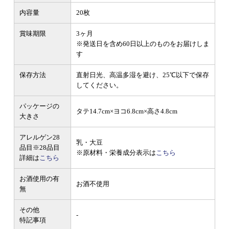
内容量
20枚
賞味期限
3ヶ月
※発送日を含め60日以上のものをお届けしま
す
保存方法
直射日光、高温多湿を避け、25℃以下で保存
してください。
パッケージの
タテ14.7cm×ヨコ6.8cm×高さ4.8cm
大きさ
アレルゲン28
乳・大豆
品目
※28品目
※原材料・栄養成分表示は
こちら
詳細は
こちら
お酒使用の有
お酒不使用
無
その他
-
特記事項