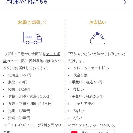
ご利用ガイドはこちら
お届けに関して
お支払い
北海道の工場から全商品を
ヤマト運
下記のお支払い方法からお選びいた
輸
のクール便(一部離島地域はゆうパ
だけます。
ック)でお届けしております。
クレジットカード払い
北海道：650円
代金引換
東北：950円
（手数料：税込245円）
関東：1,050円
後払い
信越・北陸・東海：1,080円
（手数料：税込245円）
近畿・中国・四国：1,170円
キャリア決済
九州：1,300円
PayPay
沖縄：2,400円
d払い
※「ロイズeギフト」は送料が異なり
(dポイントたまる・つかえる)
ます