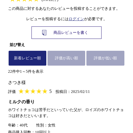
この商品に対するあなたのレビューを投稿することができます。
レビューを投稿するには
ログイン
が必要です。
商品レビューを書く
並び替え
新着レビュー順
評価が高い順
評価が低い順
22件中1～5件を表示
さつき様
★
★★★★★
★
★
★
★
5
評価
投稿日：2025/02/11
ミルクの香り
ホワイトチョコは苦手だといっていた父が、ロイズのホワイトチョ
コは好きだといいます。
年齢：40代
性別：女性
商品購入回数：10回以上