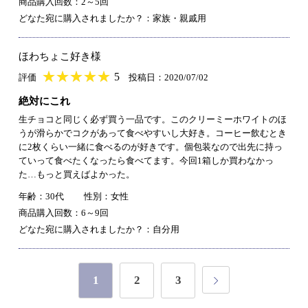
商品購入回数：2～5回
どなた宛に購入されましたか？：家族・親戚用
ほわちょこ好き様
★
★★★★★
★
★
★
★
5
評価
投稿日：2020/07/02
絶対にこれ
生チョコと同じく必ず買う一品です。このクリーミーホワイトのほ
うが滑らかでコクがあって食べやすいし大好き。コーヒー飲むとき
に2枚くらい一緒に食べるのが好きです。個包装なので出先に持っ
ていって食べたくなったら食べてます。今回1箱しか買わなかっ
た…もっと買えばよかった。
年齢：30代
性別：女性
商品購入回数：6～9回
どなた宛に購入されましたか？：自分用
1
2
3