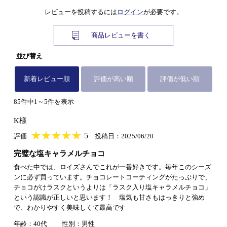
レビューを投稿するには
ログイン
が必要です。
商品レビューを書く
並び替え
新着レビュー順
評価が高い順
評価が低い順
85件中1～5件を表示
K様
★
★★★★★
★
★
★
★
5
評価
投稿日：2025/06/20
完璧な塩キャラメルチョコ
食べた中では、ロイズさんでこれが一番好きです。毎年このシーズ
ンに必ず買っています。チョコレートコーティングがたっぷりで、
チョコがけラスクというよりは「ラスク入り塩キャラメルチョコ」
という認識が正しいと思います！ 塩気も甘さもはっきりと強め
で、わかりやすく美味しくて最高です
年齢：40代
性別：男性