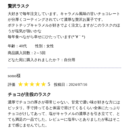
贅沢ラスク
大好きで毎年注文しています。キャラメル風味の甘いチョコレート
が分厚くコーティングされていて濃厚な贅沢お菓子です。
ポテトチップキャラメルが好きでよく注文しますがこのラスクのほ
うが塩気が強いかな
毎年食べながら幸せにひたっています(*´∀｀*)
年齢：40代
性別：女性
商品購入回数：2～5回
どなた宛に購入されましたか？：自分用
sono様
★
★★★★★
★
★
★
★
5
評価
投稿日：2024/07/16
チョコが主役のラスク
濃厚でチョコの厚さが尋常じゃない。甘党で濃い味が好きな方には
ピッタリ。手で持ってると体温で溶けてくるくらい全体にたっぷり
チョコがけしてあって、塩がキャラメルの濃厚さを引き立てて、と
ても満足の一品でした。レビューに塩辛いとありましたが私はそこ
まで感じませんでした。