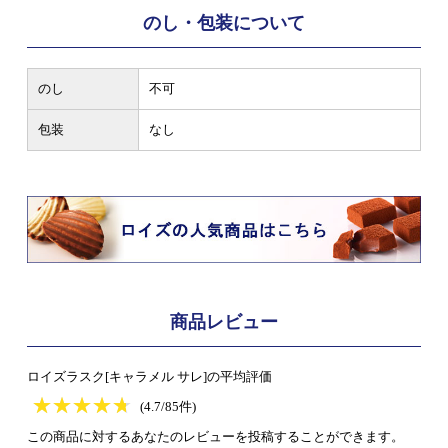
のし・包装について
のし
不可
包装
なし
商品レビュー
ロイズラスク[キャラメル サレ]の平均評価
★
★★★★★
★
★
★
★
(4.7/85件)
この商品に対するあなたのレビューを投稿することができます。