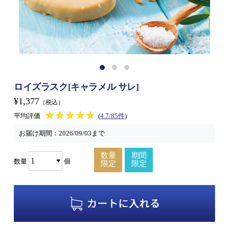
ロイズラスク[キャラメル サレ]
¥1,377
（税込）
★★★★★
★★★★★
平均評価
(
4.7/85件
)
お届け期間：
2026/09/03まで
数量
期間
数量
個
限定
限定