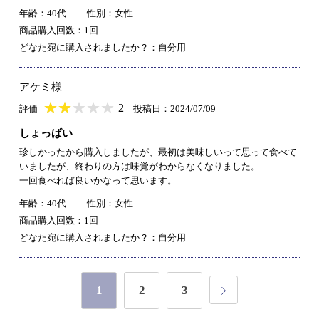
年齢：40代
性別：女性
商品購入回数：1回
どなた宛に購入されましたか？：自分用
アケミ様
★
★★★★★
★
★
★
★
2
評価
投稿日：2024/07/09
しょっぱい
珍しかったから購入しましたが、最初は美味しいって思って食べて
いましたが、終わりの方は味覚がわからなくなりました。
一回食べれば良いかなって思います。
年齢：40代
性別：女性
商品購入回数：1回
どなた宛に購入されましたか？：自分用
1
2
3