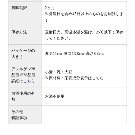
賞味期限
2ヶ月
※発送日を含め45日以上のものをお届けしま
す
保存方法
直射日光、高温多湿を避け、25℃以下で保存
してください。
パッケージの
タテ11cm×ヨコ13.8cm×高さ8.3cm
大きさ
アレルゲン28
小麦・乳・大豆
品目
※28品目
※原材料・栄養成分表示は
こちら
詳細は
こちら
お酒使用の有
お酒不使用
無
その他
-
特記事項