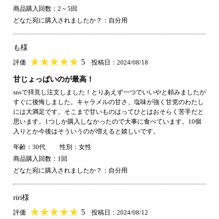
商品購入回数：2～5回
どなた宛に購入されましたか？：自分用
も様
★
★★★★★
★
★
★
★
5
評価
投稿日：2024/08/18
甘じょっぱいのが最高！
snsで拝見し注文しました！とりあえず一つでいいやと頼みましたが
すぐに後悔しました。キャラメルの甘さ、塩味が強く甘党のわたし
には大満足です。そこまで甘いものはってひとはおそらく苦手だと
思います。1つしか購入しなかったので大事に食べています。10個
入りとか今後はそういうのが増えると嬉しいです。
年齢：30代
性別：女性
商品購入回数：1回
どなた宛に購入されましたか？：自分用
riri様
★
★★★★★
★
★
★
★
5
評価
投稿日：2024/08/12