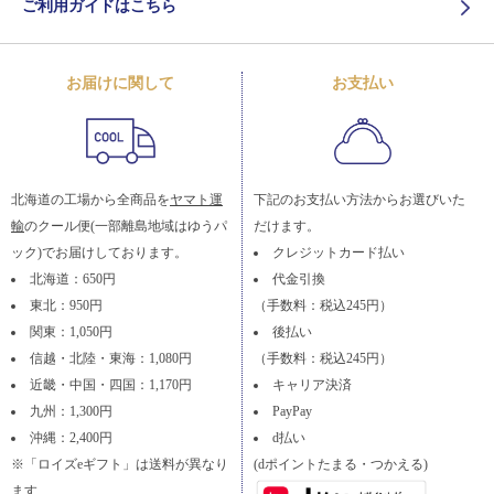
ご利用ガイドはこちら
お届けに関して
お支払い
北海道の工場から全商品を
ヤマト運
下記のお支払い方法からお選びいた
輸
のクール便(一部離島地域はゆうパ
だけます。
ック)でお届けしております。
クレジットカード払い
北海道：650円
代金引換
東北：950円
（手数料：税込245円）
関東：1,050円
後払い
信越・北陸・東海：1,080円
（手数料：税込245円）
近畿・中国・四国：1,170円
キャリア決済
九州：1,300円
PayPay
沖縄：2,400円
d払い
※「ロイズeギフト」は送料が異なり
(dポイントたまる・つかえる)
ます