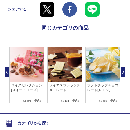
シェアする
同じカテゴリの商品
シ
ロイズセレクション
ソイエスプレッソチ
ポテトチップチョコ
生
&ミ
[スイートローズ]
ョコレート
レート[レモン]
イ
税込）
¥2,592（税込）
¥1,134（税込）
¥1,350（税込）
カテゴリから探す