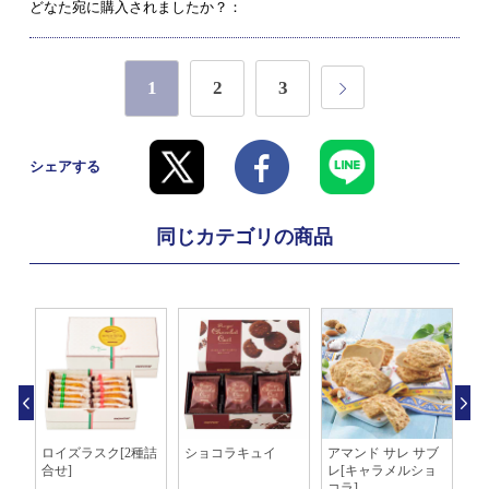
どなた宛に購入されましたか？：
1
2
3
シェアする
同じカテゴリの商品
シェ
ロイズラスク[2種詰
ショコラキュイ
アマンド サレ サブ
ク
合せ]
レ[キャラメルショ
ト
コラ]