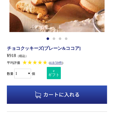
チョコクッキーズ[プレーン&ココア]
¥918
（税込）
★★★★★
★★★★★
平均評価
(
4.8/59件
)
e
数量
個
ギフト