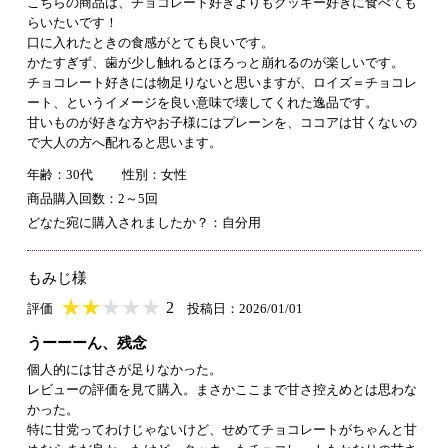
こちらの商品は、チョコレート好きよりもクッキー好きに食べても
らいたいです！
口に入れたときの食感がとても良いです。
かたすぎず、歯が少し触れるとほろっと崩れるのが楽しいです。
チョコレート好きには物足りないと思いますが、ロイズ＝チョコレ
ート、というイメージを良い意味で壊してくれた逸品です。
甘いものが好きな方やお子様にはプレーンを、ココアは甘くないの
で大人の方へ配れると思います。
年齢：30代
性別：女性
商品購入回数：2～5回
どなた宛に購入されましたか？：自分用
もみじ様
★
★★★★★
★
★
★
★
2
評価
投稿日：2026/01/01
うーーーん、残念
個人的には甘さが足りなかった。
レビューの評価を見て購入。まさかここまで甘さ控えめとは思わな
かった。
特に甘党ってわけじゃないけど、せめてチョコレートがちゃんと甘