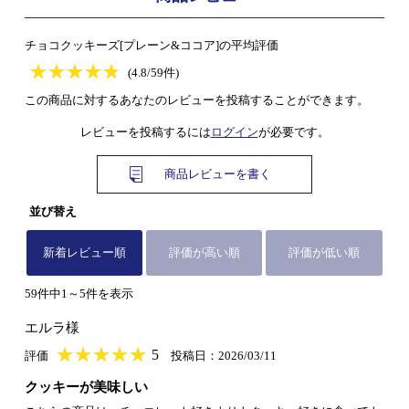
チョコクッキーズ[プレーン&ココア]の平均評価
★
★★★★★
★
★
★
★
(4.8/59件)
この商品に対するあなたのレビューを投稿することができます。
レビューを投稿するには
ログイン
が必要です。
商品レビューを書く
並び替え
新着レビュー順
評価が高い順
評価が低い順
59件中1～5件を表示
エルラ様
★
★★★★★
★
★
★
★
5
評価
投稿日：2026/03/11
クッキーが美味しい