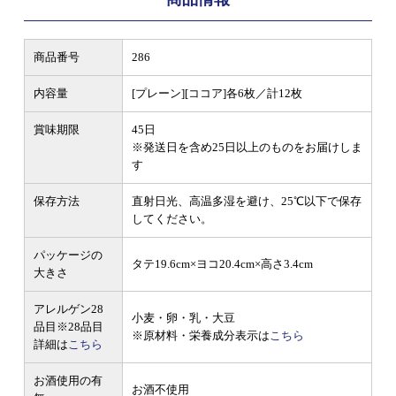
商品番号
286
内容量
[プレーン][ココア]各6枚／計12枚
賞味期限
45日
※発送日を含め25日以上のものをお届けしま
す
保存方法
直射日光、高温多湿を避け、25℃以下で保存
してください。
パッケージの
タテ19.6cm×ヨコ20.4cm×高さ3.4cm
大きさ
アレルゲン28
小麦・卵・乳・大豆
品目
※28品目
※原材料・栄養成分表示は
こちら
詳細は
こちら
お酒使用の有
お酒不使用