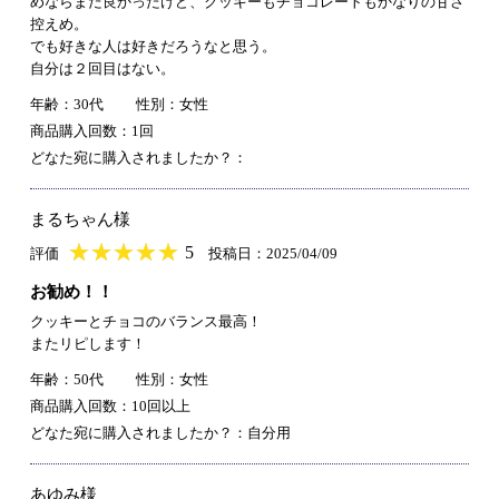
めならまだ良かったけど、クッキーもチョコレートもかなりの甘さ
控えめ。
でも好きな人は好きだろうなと思う。
自分は２回目はない。
年齢：30代
性別：女性
商品購入回数：1回
どなた宛に購入されましたか？：
まるちゃん様
★
★★★★★
★
★
★
★
5
評価
投稿日：2025/04/09
お勧め！！
クッキーとチョコのバランス最高！
またリピします！
年齢：50代
性別：女性
商品購入回数：10回以上
どなた宛に購入されましたか？：自分用
あゆみ様