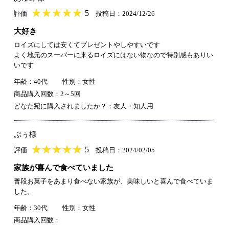
★
★★★★★
★
★
★
★
5
評価
投稿日：2024/12/26
大好き
ロイズにしては安くてプレゼントやしやすいです
よく地元のスーパーに来るロイズにはない物なので特別感もありい
いです
年齢：40代
性別：女性
商品購入回数：2～5回
どなた宛に購入されましたか？：友人・知人用
ぷぅ様
★
★★★★★
★
★
★
★
5
評価
投稿日：2024/02/05
家族が喜んで食べていました
普段お菓子をあまり食べない家族が、美味しいと喜んで食べていま
した。
年齢：30代
性別：女性
商品購入回数：