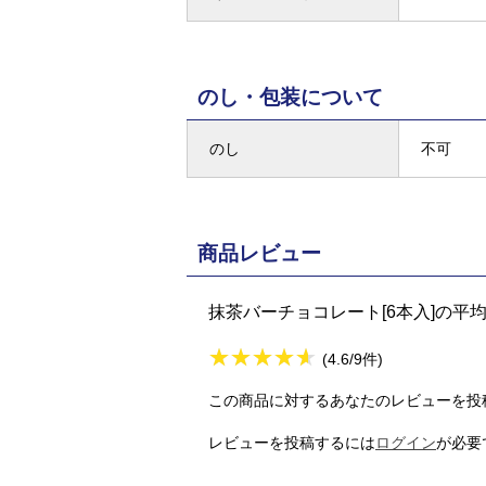
のし・包装について
のし
不可
商品レビュー
抹茶バーチョコレート[6本入]の平
★
★★★★★
★
★
★
★
(4.6/9件)
この商品に対するあなたのレビューを投
レビューを投稿するには
ログイン
が必要