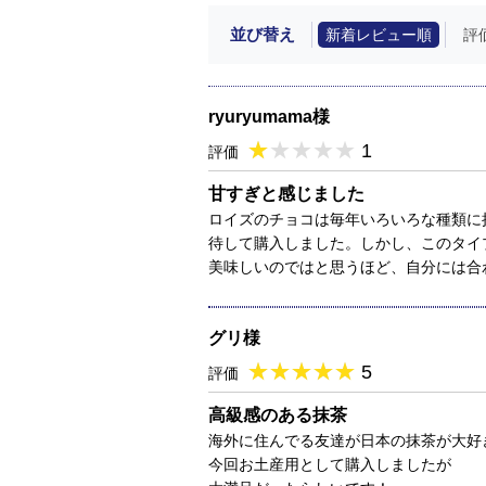
並び替え
新着レビュー順
評
ryuryumama様
★
★★★★★
★
★
★
★
1
評価
甘すぎと感じました
ロイズのチョコは毎年いろいろな種類に
待して購入しました。しかし、このタイ
美味しいのではと思うほど、自分には合
グリ様
★
★★★★★
★
★
★
★
5
評価
高級感のある抹茶
海外に住んでる友達が日本の抹茶が大好
今回お土産用として購入しましたが