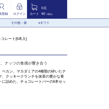
0点
¥0
員登録
ログイン
カート
（税込）
その他・袋
eギフト
コレート[6本入]
に、ナッツの食感が響き合う
、ペカン、マカダミアの4種類の砕いたナ
フ、クッキークランチを抹茶の豊かな香
トに詰めた、チョコレートバーの6本セッ