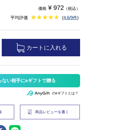
¥ 972
価格
（税込）
★
★★★★★
★
★
★
★
平均評価
(
4.6/9件
)
らない相手にeギフトで贈る
のeギフトとは？
録
商品レビューを書く