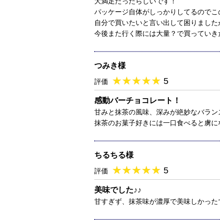
大満足だったらしいです！
パッケージ自体がしっかりしてるのでこ
自分で買いたいと言い出して困りました
今後また行く際には大量？で買っていき
つみき様
★
★★★★★
★
★
★
★
5
評価
感動バーチョコレート！
甘みと抹茶の風味、深みが絶妙なバラン
抹茶のお菓子好きには一口食べると虜に
ちるちる様
★
★★★★★
★
★
★
★
5
評価
美味でした♪♪
甘すぎず、抹茶味が濃厚で美味しかった