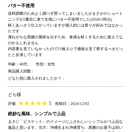
バター不使用
送料調整のためよく調べず買ってしまいましたがまさかのショート
ニングが2番目に来て生地にバター不使用でした(2026/1時点)
軽くあっさり仕上がっていますが個人的には香りが好みではなかっ
たです
薄れがちな黒糖の風味を出すため、食感を軽くするために敢えてな
のかもしれません
内容量を見ていなかったので15枚入りで価格を見て察するべきだっ
たと反省しています
年齢：40代
性別：女性
商品購入回数：
どなた宛に購入されましたか？：
どら様
★
★★★★★
★
★
★
★
5
評価
投稿日：2024/12/02
絶妙な風味、シンプルで上品
まさに「ビスケット」のイメージにふさわしいシンプルかつ上品な
逸品と思います。当方、沖縄生まれ沖縄育ち、黒糖のお菓子は幼い