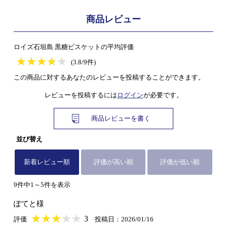
商品レビュー
ロイズ石垣島 黒糖ビスケットの平均評価
★
★★★★★
★
★
★
★
(3.8/9件)
この商品に対するあなたのレビューを投稿することができます。
レビューを投稿するには
ログイン
が必要です。
商品レビューを書く
並び替え
新着レビュー順
評価が高い順
評価が低い順
9件中1～5件を表示
ぽてと様
★
★★★★★
★
★
★
★
3
評価
投稿日：2026/01/16