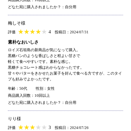
どなた宛に購入されましたか？：自分用
梅しそ様
★
★★★★★
★
★
★
★
4
評価
投稿日：2024/07/31
素朴なおいしさ
ロイズ石垣島の新商品が気になって購入。
黒糖パンのような香ばしさと程よい甘さで
軽くて食べやすいです。素朴な感じ。
黒糖チョコレート感はわからなかったです。
甘々やバターをきかせたお菓子を好んで食べる方ですが、このタイ
プも好みでよかったです。
年齢：50代
性別：女性
商品購入回数：10回以上
どなた宛に購入されましたか？：自分用
りり様
★
★★★★★
★
★
★
★
3
評価
投稿日：2024/07/26