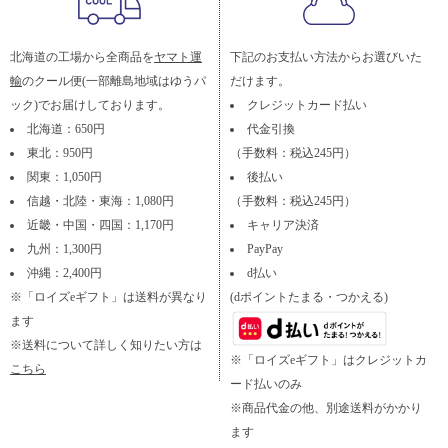
北海道の工場から全商品を
ヤマト運
下記のお支払い方法からお選びいた
輸
のクール便(一部離島地域はゆうパ
だけます。
ック)でお届けしております。
クレジットカード払い
北海道：650円
代金引換
東北：950円
（手数料：税込245円）
関東：1,050円
後払い
信越・北陸・東海：1,080円
（手数料：税込245円）
近畿・中国・四国：1,170円
キャリア決済
九州：1,300円
PayPay
沖縄：2,400円
d払い
※「ロイズeギフト」は送料が異なり
(dポイントたまる・つかえる)
ます
※送料について詳しく知りたい方は
※「ロイズeギフト」はクレジットカ
こちら
ード払いのみ
※商品代金の他、別途送料がかかり
ます