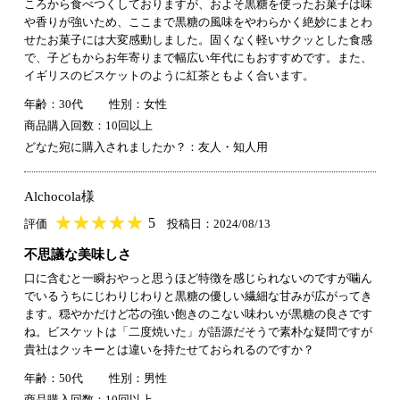
ころから食べつくしておりますが、およそ黒糖を使ったお菓子は味
や香りが強いため、ここまで黒糖の風味をやわらかく絶妙にまとわ
せたお菓子には大変感動しました。固くなく軽いサクッとした食感
で、子どもからお年寄りまで幅広い年代にもおすすめです。また、
イギリスのビスケットのように紅茶ともよく合います。
年齢：30代
性別：女性
商品購入回数：10回以上
どなた宛に購入されましたか？：友人・知人用
Alchocola様
★
★★★★★
★
★
★
★
5
評価
投稿日：2024/08/13
不思議な美味しさ
口に含むと一瞬おやっと思うほど特徴を感じられないのですが噛ん
でいるうちにじわりじわりと黒糖の優しい繊細な甘みが広がってき
ます。穏やかだけど芯の強い飽きのこない味わいが黒糖の良さです
ね。ビスケットは「二度焼いた」が語源だそうで素朴な疑問ですが
貴社はクッキーとは違いを持たせておられるのですか？
年齢：50代
性別：男性
商品購入回数：10回以上