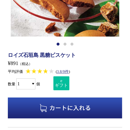
ロイズ石垣島 黒糖ビスケット
¥891
（税込）
★★★★★
★★★★★
平均評価
(
3.8/9件
)
e
数量
個
ギフト