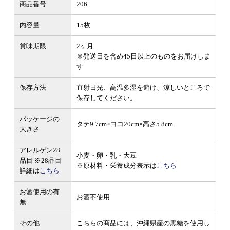
商品番号
206
内容量
15枚
賞味期限
2ヶ月
※発送日を含め45日以上のものをお届けしま
す
保存方法
直射日光、高温多湿を避け、涼しいところで
保存してください。
パッケージの
タテ9.7cm×ヨコ20cm×高さ5.8cm
大きさ
アレルゲン28
小麦・卵・乳・大豆
品目
※28品目
※原材料・栄養成分表示は
こちら
詳細は
こちら
お酒使用の有
お酒不使用
無
その他
こちらの商品には、沖縄県産の黒糖を使用し