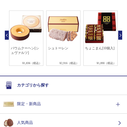
レー
バウムクーヘン[シ
シュトーレン
ちょこまん[10個入]
バ
ュヴァルツ]
コ
ジ
税込）
¥1,836（税込）
¥2,916（税込）
¥1,890（税込）
カテゴリから探す
限定・新商品
人気商品