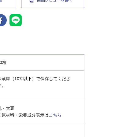
録
商品レビューを書く
20粒
冷蔵庫（10℃以下）で保存してくださ
い。
乳・大豆
※原材料・栄養成分表示は
こちら