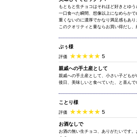
もともと生チョコはそれほど好きとゆう
一口食べた瞬間、想像以上になめらかで
重くないのに濃厚でかなり満足感もあり
このクオリティと量ならお買い得だし、
ぷぅ様
★
★★★★★
★
★
★
★
5
評価
親戚への手土産として
親戚への手土産として、小さい子どもが
後日、美味しいと食べていた、と喜んで
ことり様
★
★★★★★
★
★
★
★
5
評価
お酒なしで
お酒の無い生チョコ、ありがたいです。