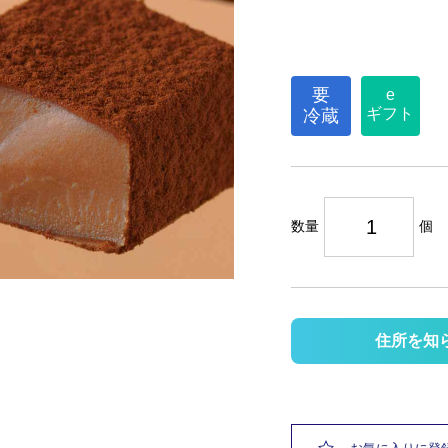
要
e
ギフト
冷蔵
数量
個
住所を知