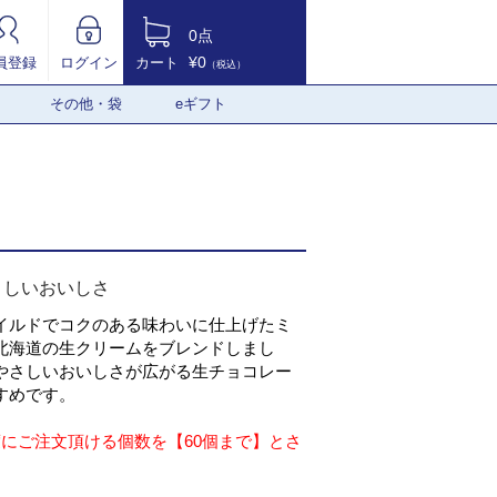
0点
¥0
員登録
ログイン
カート
（税込）
その他・袋
eギフト
さしいおいしさ
イルドでコクのある味わいに仕上げたミ
北海道の生クリームをブレンドしまし
やさしいおいしさが広がる生チョコレー
すめです。
度にご注文頂ける個数を【60個まで】とさ