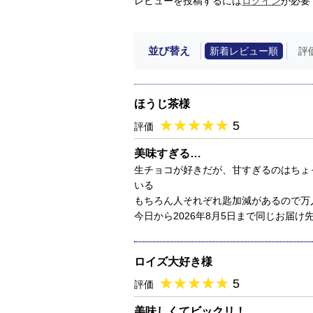
レビューを投稿するには
ログイン
が必要
並び替え
新着レビュー順
評
ほうじ茶様
★
★★★★★
★
★
★
★
5
評価
美味すぎる…
生チョコが好きだが、甘すぎるのはちょ
いる
もちろん人それぞれ匙加減があるので万
今日から2026年8月5日まで同じお届
ロイズ大好き様
★
★★★★★
★
★
★
★
5
評価
美味しくてビックリ！