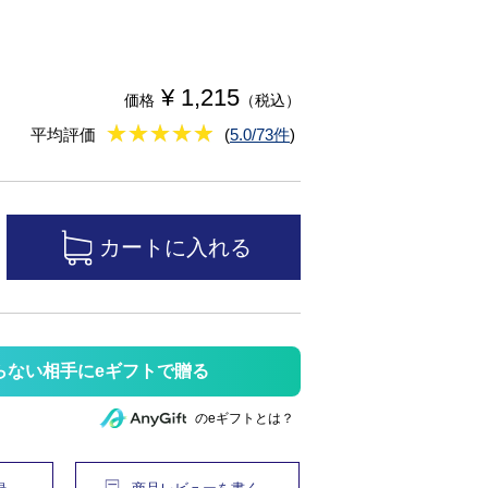
¥ 1,215
価格
（税込）
★
★★★★★
★
★
★
★
平均評価
(
5.0/73件
)
らない相手にeギフトで贈る
のeギフトとは？