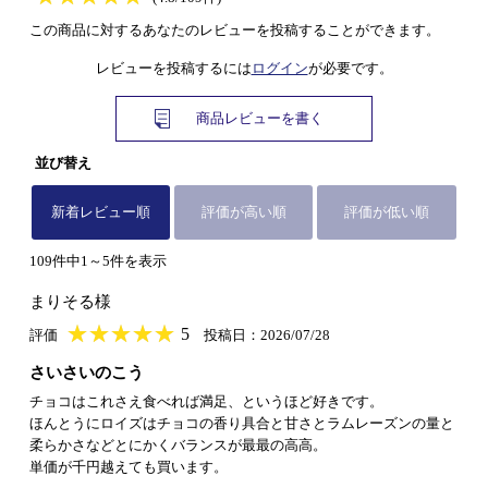
この商品に対するあなたのレビューを投稿することができます。
レビューを投稿するには
ログイン
が必要です。
商品レビューを書く
並び替え
新着レビュー順
評価が高い順
評価が低い順
109件中1～5件を表示
まりそる様
★
★★★★★
★
★
★
★
5
評価
投稿日：2026/07/28
さいさいのこう
チョコはこれさえ食べれば満足、というほど好きです。
ほんとうにロイズはチョコの香り具合と甘さとラムレーズンの量と
柔らかさなどとにかくバランスが最最の高高。
単価が千円越えても買います。