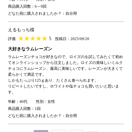
商品購入回数：6～9回
どなた宛に購入されましたか？：自分用
えるもっち様
★
★★★★★
★
★
★
★
5
評価
投稿日：2025/09/20
大好きなラムレーズン
ラムレーズンチョコが好きなので、ロイズのを試してみたくて初め
てオンラインショップから注文しました。ロイズの美味しいミルク
チョコにラムレーズン、最高に美味しいです。レーズンが大きくて
柔らかくて満足です。
しかもたっぷり125ｇあり、たくさん食べられます。
リピートしたいですし、ホワイトや塩チョコも買いたいと思いま
す。
年齢：40代
性別：女性
商品購入回数：1回
どなた宛に購入されましたか？：自分用