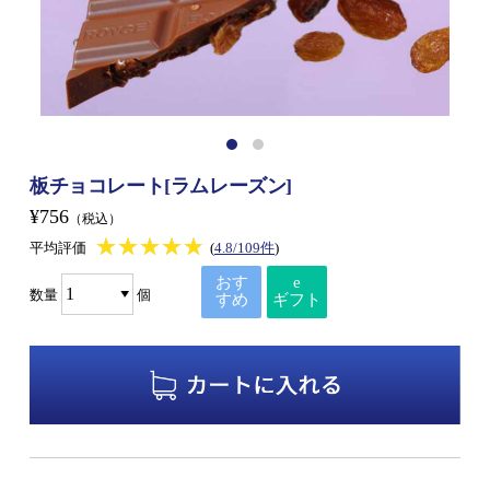
板チョコレート[ラムレーズン]
¥756
（税込）
★★★★★
★★★★★
平均評価
(
4.8/109件
)
おす
e
数量
個
すめ
ギフト