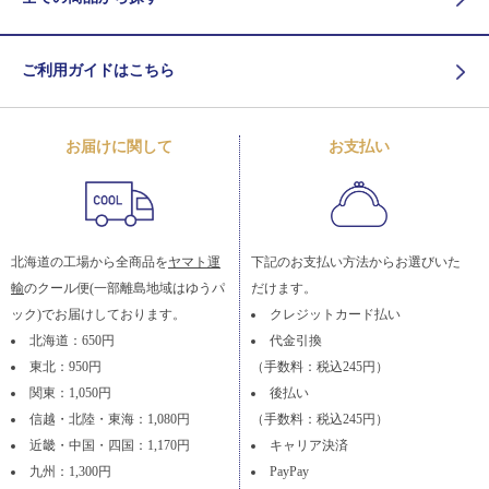
ご利用ガイドはこちら
お届けに関して
お支払い
北海道の工場から全商品を
ヤマト運
下記のお支払い方法からお選びいた
輸
のクール便(一部離島地域はゆうパ
だけます。
ック)でお届けしております。
クレジットカード払い
北海道：650円
代金引換
東北：950円
（手数料：税込245円）
関東：1,050円
後払い
信越・北陸・東海：1,080円
（手数料：税込245円）
近畿・中国・四国：1,170円
キャリア決済
九州：1,300円
PayPay