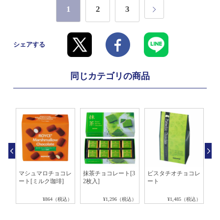
1
2
3
シェアする
同じカテゴリの商品
ク
マシュマロチョコレ
抹茶チョコレート[3
ピスタチオチョコレ
飲
ート[ミルク珈琲]
2枚入]
ート
(
税込）
¥864（税込）
¥1,296（税込）
¥1,485（税込）