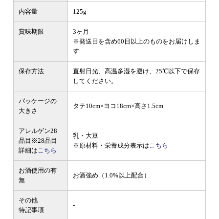
内容量
125g
賞味期限
3ヶ月
※発送日を含め60日以上のものをお届けしま
す
保存方法
直射日光、高温多湿を避け、25℃以下で保存
してください。
パッケージの
タテ10cm×ヨコ18cm×高さ1.5cm
大きさ
アレルゲン28
乳・大豆
品目
※28品目
※原材料・栄養成分表示は
こちら
詳細は
こちら
お酒使用の有
お酒強め（1.0%以上配合）
無
その他
-
特記事項