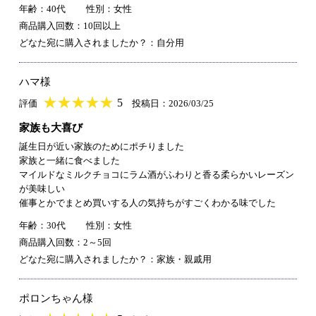
年齢：40代
性別：女性
商品購入回数：10回以上
どなた宛に購入されましたか？：自分用
ハマ様
★
★★★★★
★
★
★
★
5
評価
投稿日：2026/03/25
家族も大喜び
誕生日が近い家族のためにポチりました
家族と一緒に食べました
マイルドなミルクチョコにラム酒がふわりと香る柔らかいレーズン
が美味しい
催事とかでまとめ買いする人の気持ちがすごくわかる味でした
年齢：30代
性別：女性
商品購入回数：2～5回
どなた宛に購入されましたか？：家族・親戚用
ポロンちゃん様