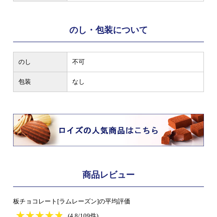
のし・包装について
のし
不可
包装
なし
商品レビュー
板チョコレート[ラムレーズン]の平均評価
★
★★★★★
★
★
★
★
(4.8/109件)