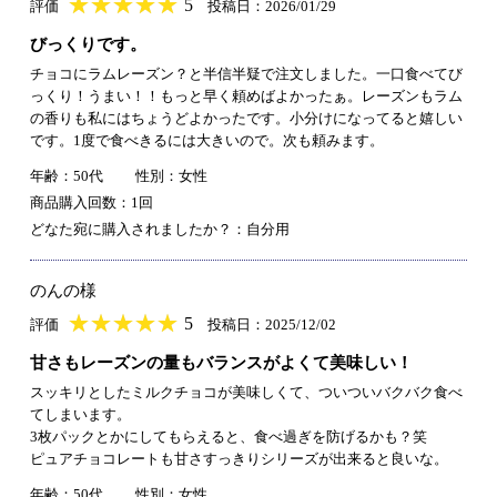
★
★★★★★
★
★
★
★
5
評価
投稿日：2026/01/29
びっくりです。
チョコにラムレーズン？と半信半疑で注文しました。一口食べてび
っくり！うまい！！もっと早く頼めばよかったぁ。レーズンもラム
の香りも私にはちょうどよかったです。小分けになってると嬉しい
です。1度で食べきるには大きいので。次も頼みます。
年齢：50代
性別：女性
商品購入回数：1回
どなた宛に購入されましたか？：自分用
のんの様
★
★★★★★
★
★
★
★
5
評価
投稿日：2025/12/02
甘さもレーズンの量もバランスがよくて美味しい！
スッキリとしたミルクチョコが美味しくて、ついついバクバク食べ
てしまいます。
3枚パックとかにしてもらえると、食べ過ぎを防げるかも？笑
ピュアチョコレートも甘さすっきりシリーズが出来ると良いな。
年齢：50代
性別：女性