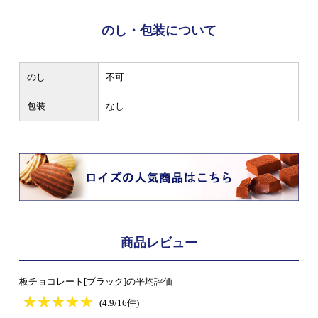
のし・包装について
のし
不可
包装
なし
商品レビュー
板チョコレート[ブラック]の平均評価
★
★★★★★
★
★
★
★
(4.9/16件)