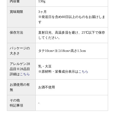
内容量
130g
賞味期限
3ヶ月
※発送日を含め60日以上のものをお届けしま
す
保存方法
直射日光、高温多湿を避け、25℃以下で保存
してください。
パッケージの
タテ10cm×ヨコ18cm×高さ1.5cm
大きさ
アレルゲン28
乳・大豆
品目
※28品目
※原材料・栄養成分表示は
こちら
詳細は
こちら
お酒使用の有
お酒不使用
無
その他
-
特記事項