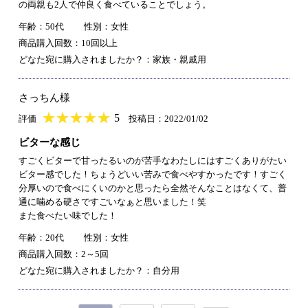
の両親も2人で仲良く食べていることでしょう。
年齢：50代
性別：女性
商品購入回数：10回以上
どなた宛に購入されましたか？：家族・親戚用
さっちん様
★
★★★★★
★
★
★
★
5
評価
投稿日：2022/01/02
ビターな感じ
すごくビターで甘ったるいのが苦手なわたしにはすごくありがたい
ビター感でした！ちょうどいい苦みで食べやすかったです！すごく
分厚いので食べにくいのかと思ったら全然そんなことはなくて、普
通に噛める硬さですごいなぁと思いました！笑
また食べたい味でした！
年齢：20代
性別：女性
商品購入回数：2～5回
どなた宛に購入されましたか？：自分用