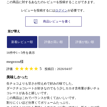
この商品に対するあなたのレビューを投稿することができます。
レビューを投稿するには
ログイン
が必要です。
商品レビューを書く
並び替え
新着レビュー順
評価が高い順
評価が低い順
16件中1～5件を表示
megezou様
★
★★★★★
★
★
★
★
5
評価
投稿日：2026/04/07
美味しかった
生チョコよりも甘さが控えめで好みの味でした。
ダークチョコレートが好きなのでもう少しカカオ含有量が多いチョ
コレートがあると嬉しいです。
この商品はこれでバランスが良くておいしいです。
割りにくいほど分厚くてボリュームたっぷり。