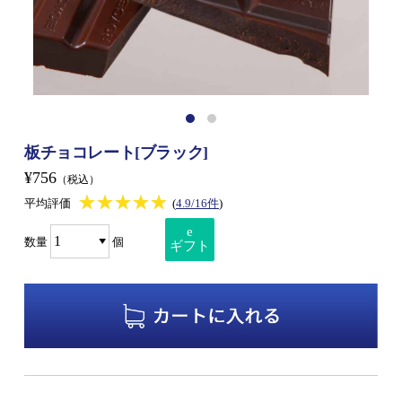
板チョコレート[ブラック]
¥756
（税込）
★★★★★
★★★★★
平均評価
(
4.9/16件
)
e
数量
個
ギフト