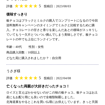
★
★★★★★
★
★
★
★
5
評価
投稿日：2023/08/03
後味すっきり
板チョコはブラックとミルクの購入でコンプリートになるので今回
送料無料キャンペーンのタイミングでミルクと比較するために購
入。チョコレートの甘さと香りを楽しんだあとの後味がスッキリし
ていてもう一欠片とついつい摘んでしまう美味しさです。板チョコ
レートの中でも上位にランクインです。
年齢：40代
性別：女性
商品購入回数：10回以上
どなた宛に購入されましたか？：自分用
うさぎ様
★
★★★★★
★
★
★
★
5
評価
投稿日：2022/04/08
亡くなった両親が大好きだったチョコ！
ロイズと言えばかかせないのがこの味の板チョコ。板チョコはお土
産にもお配り用にも良いので全種類制覇しました。
北海道展をやるとこれを買い仏壇にお供えしています。きっと天国