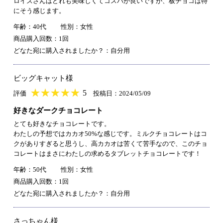
ロイズさんはどれも美味しくてコスパが良いですが、板チョコは特
にそう感じます。
年齢：40代
性別：女性
商品購入回数：1回
どなた宛に購入されましたか？：自分用
ビッグキャット様
★
★★★★★
★
★
★
★
5
評価
投稿日：2024/05/09
好きなダークチョコレート
とても好きなチョコレートです。
わたしの予想ではカカオ50%な感じです。ミルクチョコレートはコ
クがありすぎると思うし、高カカオは苦くて苦手なので、このチョ
コレートはまさにわたしの求めるタブレットチョコレートです！
年齢：50代
性別：女性
商品購入回数：1回
どなた宛に購入されましたか？：自分用
さっちゃん様