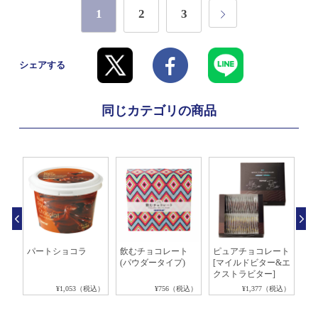
1
2
3
シェアする
同じカテゴリの商品
ョコ
パートショコラ
飲むチョコレート
ピュアチョコレート
ア
(パウダータイプ)
[マイルドビター&エ
[
クストラビター]
税込）
¥1,053（税込）
¥756（税込）
¥1,377（税込）