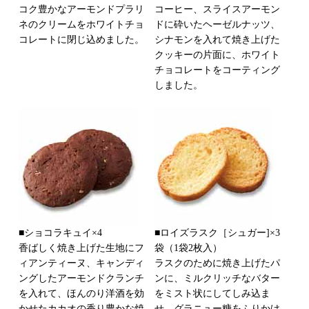
コク豊かなアーモンドプラリ
コーヒー、スライスアーモン
ネのクリームをホワイトチョ
ドに砕いたヘーゼルナッツ、
コレートに閉じ込めました。
シナモンを入れて焼き上げた
クッキーの片面に、ホワイト
チョコレートをコーティング
しました。
■ショコラキュイ×4
■ロイズラスク［シュガー]×3
香ばしく焼き上げた生地にフ
袋（1袋2枚入）
ィアンティーヌ、キャンディ
ラスクのために焼き上げたパ
ングしたアーモンドクランチ
ンに、ミルクリッチなバター
を入れて、ほんのり洋酒を効
をミスト状にしてしみ込ま
かせたカカオの香り豊かな焼
せ、グラニュー糖をふりかけ