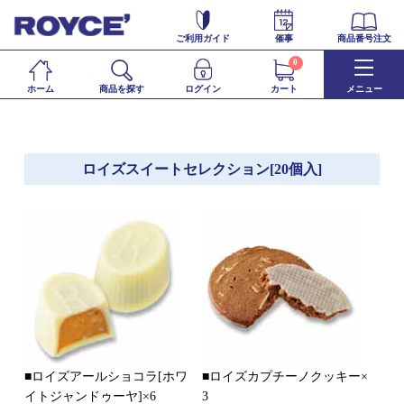
ご利用ガイド
催事
商品番号注文
0
ホーム
商品を探す
ログイン
カート
メニュー
ロイズスイートセレクション[20個入]
■ロイズアールショコラ[ホワ
■ロイズカプチーノクッキー×
イトジャンドゥーヤ]×6
3