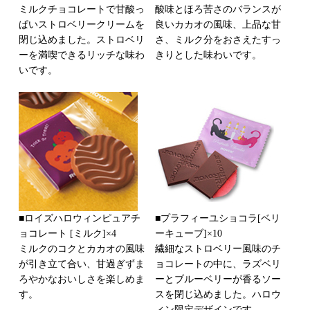
ミルクチョコレートで甘酸っ
酸味とほろ苦さのバランスが
ぱいストロベリークリームを
良いカカオの風味、上品な甘
閉じ込めました。ストロベリ
さ、ミルク分をおさえたすっ
ーを満喫できるリッチな味わ
きりとした味わいです。
いです。
■ロイズハロウィンピュアチ
■プラフィーユショコラ[ベリ
ョコレート [ミルク]×4
ーキューブ]×10
ミルクのコクとカカオの風味
繊細なストロベリー風味のチ
が引き立て合い、甘過ぎずま
ョコレートの中に、ラズベリ
ろやかなおいしさを楽しめま
ーとブルーベリーが香るソー
す。
スを閉じ込めました。ハロウ
ィン限定デザインです。