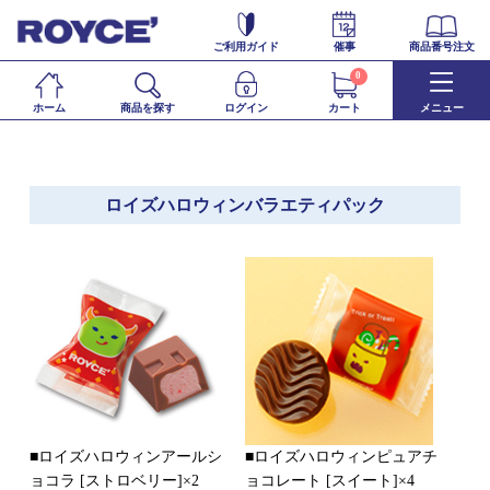
ご利用ガイド
催事
商品番号注文
0
ホーム
商品を探す
ログイン
カート
メニュー
ロイズハロウィンバラエティパック
■ロイズハロウィンアールシ
■ロイズハロウィンピュアチ
ョコラ [ストロベリー]×2
ョコレート [スイート]×4